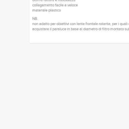
ottima fattura e robustezza
collegamento facile e veloce
materiale plastico
NB.
non adatto per obiettivi con lente frontale rotante, per i quali
acquistare il paraluce in base al diametro di filtro montato sul