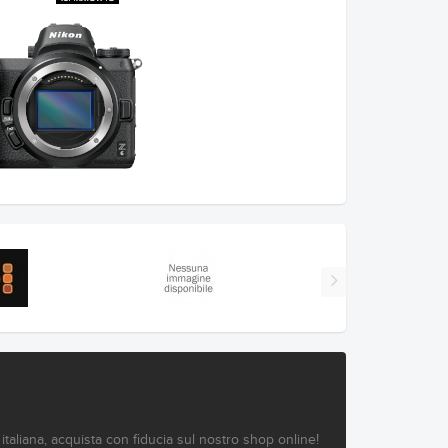
a italiana, acquista con fiducia sul nostro shop online!