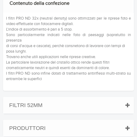
Contenuto della confezione
I filtri PRO ND 32x (neutral density) sono ottimizzati per le riprese foto e
video effettuate con fotocamere digitali.
L'indice di assorbimento è pari a 5 stop.
Sono particolarmente indicati nelle foto di paesaggi (sopratutto in
presenza
di corsi d'acqua e cascate), perchè consnetono di lavorare con tempi di
posa lunghi.
Trovano anche utili applicazioni nelle riprese creative.
La particolare lavorazione del cristallo ottico rende questi filtri
cromaticamente neutri e quindi esenti da dominanti di colore.
I filtri PRO ND sono infine dotati di trattamento antiriflessi multi-strato su
entrambe le superfici
FILTRI 52MM
PRODUTTORI