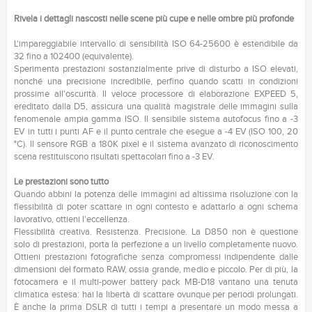
Rivela i dettagli nascosti nelle scene più cupe e nelle ombre più profonde
L'impareggiabile intervallo di sensibilità ISO 64-25600 è estendibile da
32 fino a 102400 (equivalente).
Sperimenta prestazioni sostanzialmente prive di disturbo a ISO elevati,
nonché una precisione incredibile, perfino quando scatti in condizioni
prossime all'oscurità. Il veloce processore di elaborazione EXPEED 5,
ereditato dalla D5, assicura una qualità magistrale delle immagini sulla
fenomenale ampia gamma ISO. Il sensibile sistema autofocus fino a -3
EV in tutti i punti AF e il punto centrale che esegue a -4 EV (ISO 100, 20
°C). Il sensore RGB a 180K pixel e il sistema avanzato di riconoscimento
scena restituiscono risultati spettacolari fino a -3 EV.
Le prestazioni sono tutto
Quando abbini la potenza delle immagini ad altissima risoluzione con la
flessibilità di poter scattare in ogni contesto e adattarlo a ogni schema
lavorativo, ottieni l'eccellenza.
Flessibilità creativa. Resistenza. Precisione. La D850 non è questione
solo di prestazioni, porta la perfezione a un livello completamente nuovo.
Ottieni prestazioni fotografiche senza compromessi indipendente dalle
dimensioni del formato RAW, ossia grande, medio e piccolo. Per di più, la
fotocamera e il multi-power battery pack MB-D18 vantano una tenuta
climatica estesa: hai la libertà di scattare ovunque per periodi prolungati.
È anche la prima DSLR di tutti i tempi a presentare un modo messa a