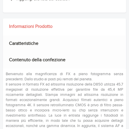
Informazioni Prodotto
Caratteristiche
Contenuto della confezione
Benvenuto alla magnificenza di FX a pieno fotogramma senza
precedenti. Dallo studio ai posti più remoti del pianeta.
Il sensore in formato FX ad altissima risoluzione della D850 utilizza 45,7
megapixel di risoluzione effettiva per garantire file da 45,4 MP
riccamente dettagliati. Stampa immagini ad altissima risoluzione in
formati eccezionalmente grandi. Acquisisci filmati autentici a pieno
fotogramma 4K. Il sensore retroilluminato CMOS è privo di filtro passa-
basso ottico e incorpora micro-lenti su chip senza interruzioni e
rivestimento antiriflesso. La luce in entrata raggiunge i fotodiodi in
maniera più efficiente, in modo tale che tu possa acquisire dettagli
eccezionali, nonché una gamma dinamica. In aggiunta, il sistema AF a