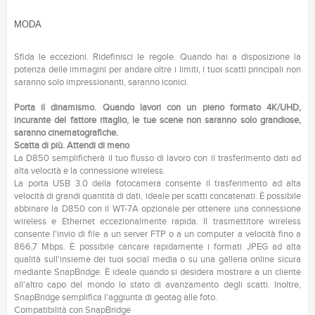
MODA
Sfida le eccezioni. Ridefinisci le regole. Quando hai a disposizione la
potenza delle immagini per andare oltre i limiti, i tuoi scatti principali non
saranno solo impressionanti, saranno iconici.
Porta il dinamismo. Quando lavori con un pieno formato 4K/UHD,
incurante del fattore ritaglio, le tue scene non saranno solo grandiose,
saranno cinematografiche.
Scatta di più. Attendi di meno
La D850 semplificherà il tuo flusso di lavoro con il trasferimento dati ad
alta velocità e la connessione wireless.
La porta USB 3.0 della fotocamera consente il trasferimento ad alta
velocità di grandi quantità di dati, ideale per scatti concatenati. È possibile
abbinare la D850 con il WT-7A opzionale per ottenere una connessione
wireless e Ethernet eccezionalmente rapida. Il trasmettitore wireless
consente l'invio di file a un server FTP o a un computer a velocità fino a
866,7 Mbps. È possibile caricare rapidamente i formati JPEG ad alta
qualità sull'insieme dei tuoi social media o su una galleria online sicura
mediante SnapBridge. È ideale quando si desidera mostrare a un cliente
all'altro capo del mondo lo stato di avanzamento degli scatti. Inoltre,
SnapBridge semplifica l'aggiunta di geotag alle foto.
Compatibilità con SnapBridge