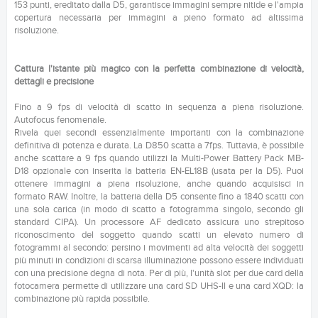
153 punti, ereditato dalla D5, garantisce immagini sempre nitide e l'ampia
copertura necessaria per immagini a pieno formato ad altissima
risoluzione.
Cattura l'istante più magico con la perfetta combinazione di velocità,
dettagli e precisione
Fino a 9 fps di velocità di scatto in sequenza a piena risoluzione.
Autofocus fenomenale.
Rivela quei secondi essenzialmente importanti con la combinazione
definitiva di potenza e durata. La D850 scatta a 7fps. Tuttavia, è possibile
anche scattare a 9 fps quando utilizzi la Multi-Power Battery Pack MB-
D18 opzionale con inserita la batteria EN-EL18B (usata per la D5). Puoi
ottenere immagini a piena risoluzione, anche quando acquisisci in
formato RAW. Inoltre, la batteria della D5 consente fino a 1840 scatti con
una sola carica (in modo di scatto a fotogramma singolo, secondo gli
standard CIPA). Un processore AF dedicato assicura uno strepitoso
riconoscimento del soggetto quando scatti un elevato numero di
fotogrammi al secondo: persino i movimenti ad alta velocità dei soggetti
più minuti in condizioni di scarsa illuminazione possono essere individuati
con una precisione degna di nota. Per di più, l'unità slot per due card della
fotocamera permette di utilizzare una card SD UHS-II e una card XQD: la
combinazione più rapida possibile.